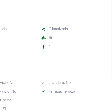
torios
Climatizada
s
Si
4
Dep Servicio: No
Lavadero: No
rvicio: No
Terraza: Terraza
Cocina: Cocina
Muebles: SI