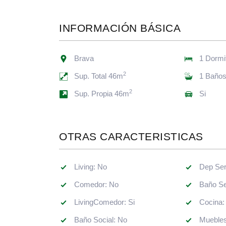
INFORMACIÓN BÁSICA
Brava
1 Dormi
2
Sup. Total 46m
1 Baño
2
Sup. Propia 46m
Si
OTRAS CARACTERISTICAS
Living: No
Comedor: No
Baño Se
LivingComedor: Si
Baño Social: No