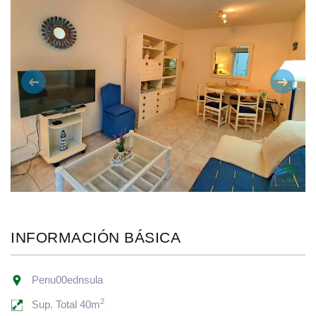
Anterior
Siguie
INFORMACIÓN BÁSICA
Penu00ednsula
2
Sup. Total 40m