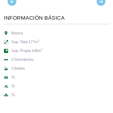
Anterior
Siguie
INFORMACIÓN BÁSICA
Mansa
2
Sup. Total 177m
2
Sup. Propia 146m
3 Dormitorios
3 Baños
Si
Si
Si