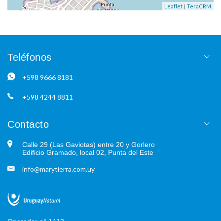
|
Leaflet
TeraCRM
Teléfonos
+598 9666 8181
+598 4244 8811
Contacto
Calle 29 (Las Gaviotas) entre 20 y Gorlero
Edificio Gramado, local 02, Punta del Este
info@marytierra.com.uy