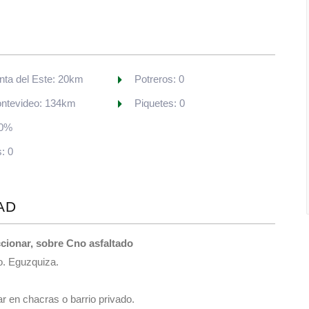
unta del Este: 20km
Potreros: 0
ontevideo: 134km
Piquetes: 0
 0%
: 0
AD
ccionar, sobre Cno asfaltado
o. Eguzquiza.
r en chacras o barrio privado.