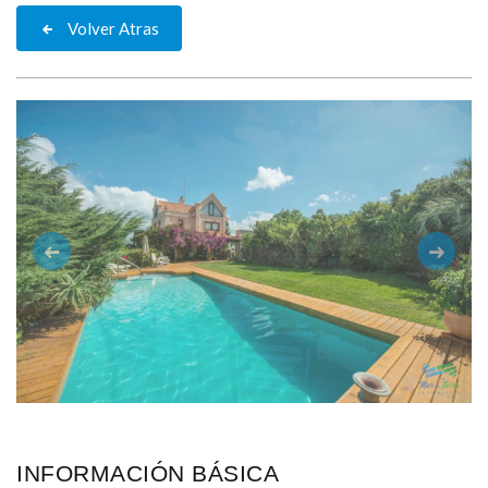
Volver Atras
Anterior
Siguie
INFORMACIÓN BÁSICA