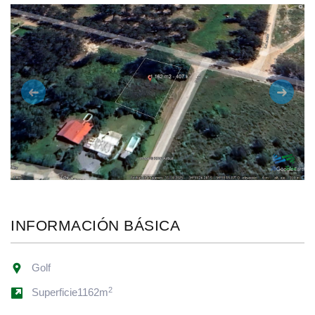
Anterior
Siguie
INFORMACIÓN BÁSICA
Golf
2
Superficie1162m