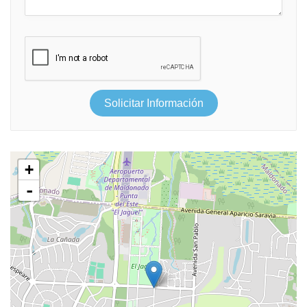
Solicitar Información
+
-