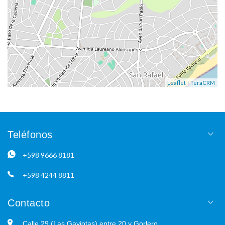
|
Leaflet
TeraCRM
Teléfonos
+598 9666 8181
+598 4244 8811
Contacto
Calle 29 (Las Gaviotas) entre 20 y Gorlero